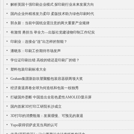
解析英国十强印刷企业模式 探印刷行业未来发展方向
国内企业外精准发力柔印 柔版技术助力绿色印刷时代
郭永新：当前中国纸业需注意的两大重要产业规律
有激情 勇担当 举全力—出版社党建读物印制工作纪实
印刷业：连接会“连”出怎样的智能？
潘晓东：印刷工价期待市场发声
学位证印刷出错 高校的错还是印刷厂的错？
塑料包装印刷标准大全
Graham集团新款吹塑聚酯包装容器获两项大奖
经济衰退席卷全球为何造纸和包装一枝独秀
打破国外垄断 中国造出全彩色柔性AMOLED显示屏
国内首家3D打印工研院长沙成立
3D打印的消费瓶颈：发展缓慢、可预见的衰退
Yupo获得切萨皮克当局的认可