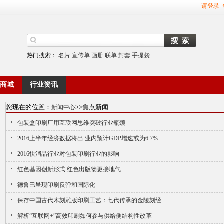
请登录
热门搜索：
名片
宣传单
画册
联单
封套
手提袋
商城
行业资讯
您现在的位置：
>>焦点新闻
新闻中心
包装盒印刷厂用互联网思维突破行业瓶颈
2016上半年经济数据将出 业内预计GDP增速或为6.7%
2016快消品行业对包装印刷行业的影响
红色基因创新形式 红色出版物更接地气
德鲁巴呈现印刷反弹和国际化
保存中国古代木刻雕版印刷工艺：七代传承的金陵刻经
解析“互联网+”高效印刷如何参与供给侧结构性改革