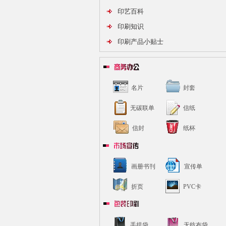
印艺百科
印刷知识
印刷产品小贴士
名片
封套
无碳联单
信纸
信封
纸杯
画册书刊
宣传单
折页
PVC卡
手提袋
无纺布袋