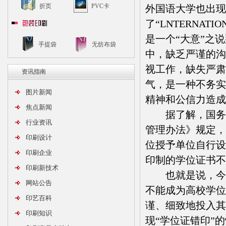
折页
PVC卡
外国语大学也出现类似
了“LNTERNA
是一个“大意”之
手提袋
无纺布袋
中，缺乏严谨的沟
视工作，缺失严肃
资讯指南
气，是一种不务实
图片新闻
精神和公信力造成
焦点新闻
据了解，国务院
行业资讯
管理办法》规定，
印刷设计
位授予单位自行设
印刷企业
印制的学位证书不
印刷新技术
也就是说，今年
网站公告
不能成为高校学位
印艺百科
谨、细致地投入其
印刷知识
现“学位证错印”