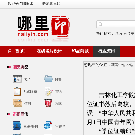
欢迎光临哪里印
收藏哪里印
热门搜索：
名片
宣传单
首 页
在线名片设计
印品商城
行业资讯
您现在的位置：
>>
新闻中心
焦
名片
封套
无碳联单
信纸
吉林化工学院大四
位证书然后离校。
信封
纸杯
误，“中华人民共
月1日中国青年网)
画册书刊
宣传单
“学位证错印”