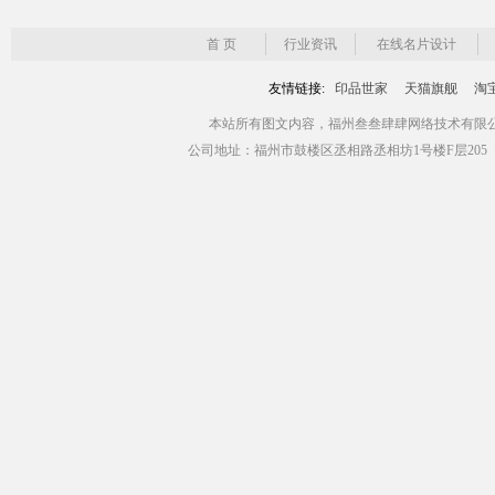
首 页
行业资讯
在线名片设计
友情链接:
印品世家
天猫旗舰
淘
本站所有图文内容，福州叁叁肆肆网络技术有限公司版权所有 Copyr
公司地址：福州市鼓楼区丞相路丞相坊1号楼F层205（青