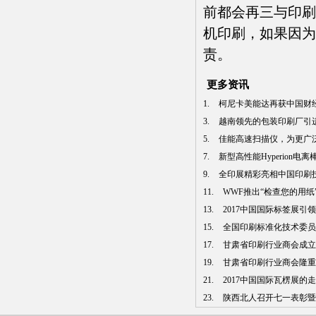
前都会再三与印刷
机印刷，如果因为
责。
更多资讯
1.
柯尼卡美能达再获中国财经峰
3.
越南领先的包装印刷厂引进曼
5.
佳能高速扫描仪，为更广泛行
7.
新型高性能Hyperion电
9.
全印展精彩亮相中国印刷技术
11.
WWF推出“检查您的用纸”中
13.
2017中国国际标签展引领
15.
全国印刷标准化技术委员会
17.
甘肃省印刷行业商会成立 张
19.
甘肃省印刷行业商会隆重
21.
2017中国国际瓦楞展的
23.
陕西北人召开七一表彰暨模