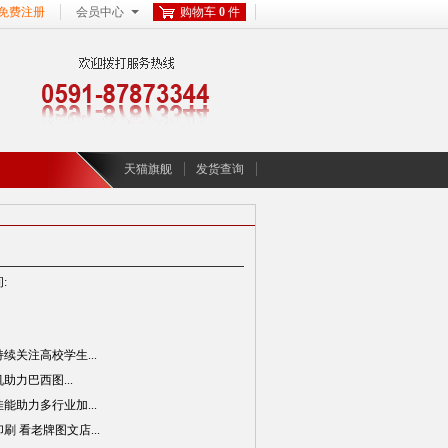
免费注册
会员中心
购物车
0
件
天猫旗舰
发货查询
:
续关注高校学生...
机助力巴西图...
能助力多行业加...
 看老牌图文店...