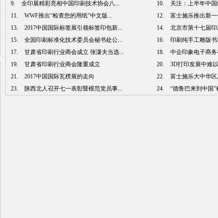
9.
全印展精彩亮相中国印刷技术协会八...
10.
关注：上半年中国经
11.
WWF推出“检查您的用纸”中文版...
12.
富士施乐推出新一代
13.
2017中国国际标签展引领标签印包新...
14.
北京市第十七届印刷
15.
全国印刷标准化技术委员会秘书处公...
16.
印刷纯手工雕版书籍
17.
甘肃省印刷行业商会成立 张潇夫当选...
18.
中企印象电子商务有
19.
甘肃省印刷行业商会隆重成立
20.
3D打印发展中难
21.
2017中国国际瓦楞展的走向
22.
富士施乐大中华区总
23.
陕西北人召开七一表彰暨模范党员事...
24.
“德鲁巴来到中国”科