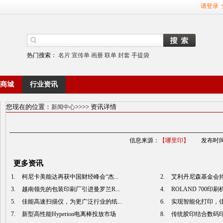
请登录
热门搜索：
名片
宣传单
画册
联单
封套
手提袋
商城
行业资讯
您现在的位置：
>>
>> 资讯详情
新闻中心
信息来源：
【哪里印】
发布时间
更多资讯
1.
柯尼卡美能达再获中国财经峰会“杰...
2.
艾利丹尼森基金会持
3.
越南领先的包装印刷厂引进曼罗兰R...
4.
ROLAND 700印刷
5.
佳能高速扫描仪，为更广泛行业的纸...
6.
实现智能化打印，佳
7.
新型高性能Hyperion电离棒投放市场
8.
传统胶印结合数码印刷