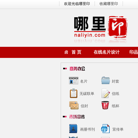
欢迎光临哪里印
收藏哪里印
首 页
在线名片设计
印品
名片
封套
无碳联单
信纸
信封
纸杯
画册书刊
宣传单