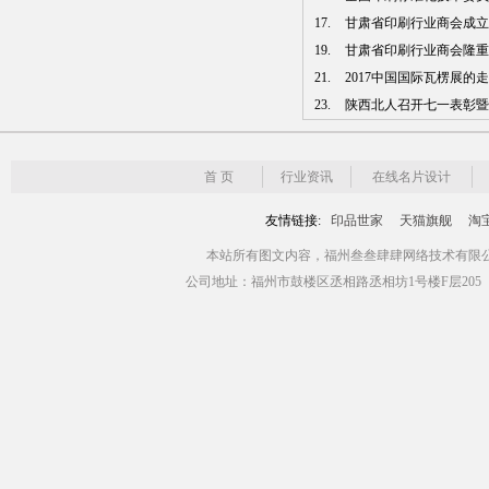
17.
甘肃省印刷行业商会成立 张
19.
甘肃省印刷行业商会隆重
21.
2017中国国际瓦楞展的
23.
陕西北人召开七一表彰暨模
首 页
行业资讯
在线名片设计
友情链接:
印品世家
天猫旗舰
淘
本站所有图文内容，福州叁叁肆肆网络技术有限公司版权所有 Copyr
公司地址：福州市鼓楼区丞相路丞相坊1号楼F层205（青