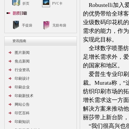
折页
PVC卡
Robustell
的优势带给全球客户
业级数码印花机的
手提袋
无纺布袋
需求的能力，作为
实现此目标。
资讯指南
全球数字喷墨纺织
图片新闻
足增长需求外，爱
焦点新闻
的国家和地区。
行业资讯
爱普生专业印刷运营部
印刷设计
裁。Murata
印刷企业
纺织印刷市场的拓展
印刷新技术
增长需求这一方面
网站公告
解决方案来推动他们
印艺百科
丽莎带上新台阶，
印刷知识
“我们很高兴也很荣幸