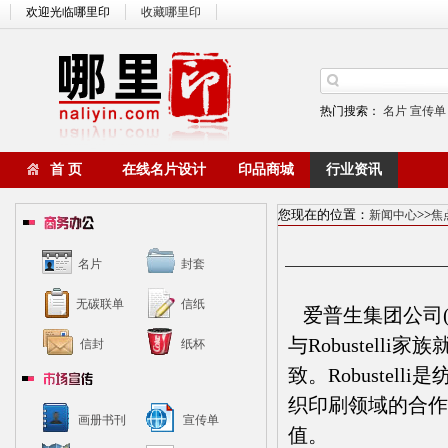
欢迎光临哪里印
收藏哪里印
热门搜索：
名片
宣传单
首 页
在线名片设计
印品商城
行业资讯
您现在的位置：
>>
新闻中心
焦
名片
封套
无碳联单
信纸
爱普生集团公司(
与Robustelli家族就
信封
纸杯
致。Robuste
织印刷领域的合作
画册书刊
宣传单
值。