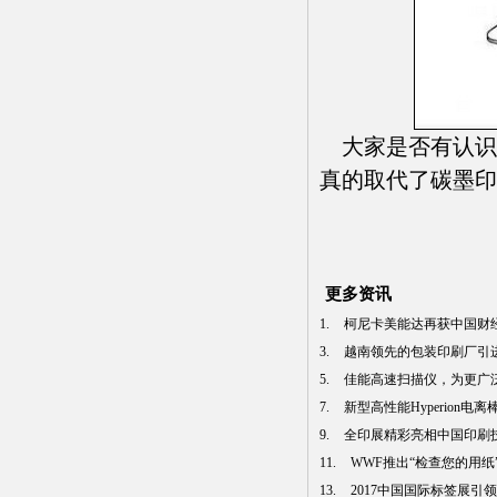
大家是否有认识
真的取代了碳墨印
更多资讯
1.
柯尼卡美能达再获中国财经峰
3.
越南领先的包装印刷厂引进曼
5.
佳能高速扫描仪，为更广泛行
7.
新型高性能Hyperion电
9.
全印展精彩亮相中国印刷技术
11.
WWF推出“检查您的用纸”中
13.
2017中国国际标签展引领