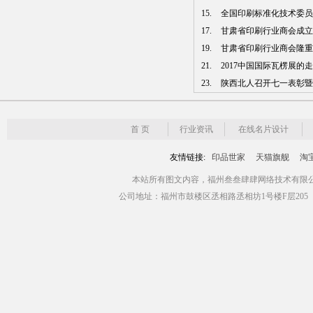
15.
全国印刷标准化技术委员会
17.
甘肃省印刷行业商会成立 张
19.
甘肃省印刷行业商会隆重
21.
2017中国国际瓦楞展的
23.
陕西北人召开七一表彰暨模
首 页
行业资讯
在线名片设计
友情链接:
印品世家
天猫旗舰
淘
本站所有图文内容，福州叁叁肆肆网络技术有限公司版权所有 Copyr
公司地址：福州市鼓楼区丞相路丞相坊1号楼F层205（青