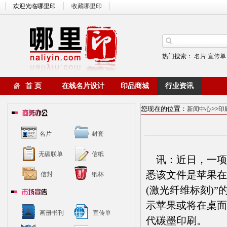
欢迎光临哪里印
收藏哪里印
热门搜索：
名片
宣传单
首 页
在线名片设计
印品商城
行业资讯
您现在的位置：
>>
新闻中心
印
名片
封套
无碳联单
信纸
讯：近日，一项新
悉该文件是苹果在键盘
信封
纸杯
(激光纤维标刻)”
示苹果或将在桌面
画册书刊
宣传单
代碳墨印刷。