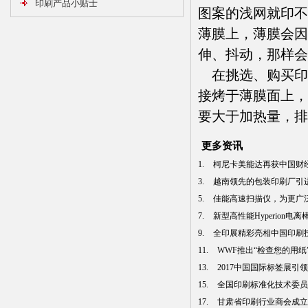
印刷产品小贴士
图案的浅网就印不
薄膜上，薄膜会因
伸、抖动，那样会
在挑选、购买印
接烤于薄膜面上，
要大于加热量，排
更多资讯
1.
柯尼卡美能达再获中国财经峰
3.
越南领先的包装印刷厂引进曼
5.
佳能高速扫描仪，为更广泛行
7.
新型高性能Hyperion电
9.
全印展精彩亮相中国印刷技术
11.
WWF推出“检查您的用纸”中
13.
2017中国国际标签展引领
15.
全国印刷标准化技术委员会
17.
甘肃省印刷行业商会成立 张