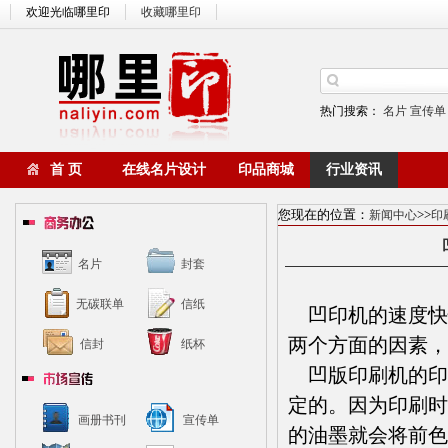
欢迎光临哪里印
收藏哪里印
热门搜索：
名片
宣传单
首 页
在线名片设计
印品商城
行业资讯
您现在的位置：
>>
新闻中心
印
名片
封套
无碳联单
信纸
凹印机的速度快
两个方面的因素，
信封
纸杯
凹版印刷机的印
定的。因为印刷时
画册书刊
宣传单
的油墨就会将前色