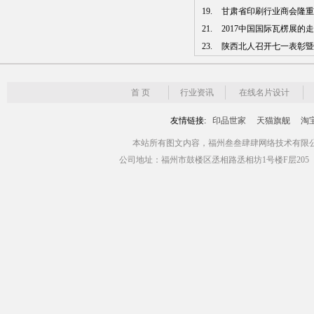
19.
甘肃省印刷行业商会隆重
21.
2017中国国际瓦楞展的
23.
陕西北人召开七一表彰暨模
首 页
行业资讯
在线名片设计
友情链接:
印品世家
天猫旗舰
淘
本站所有图文内容，福州叁叁肆肆网络技术有限公司版权所有 Copyr
公司地址：福州市鼓楼区丞相路丞相坊1号楼F层205（青