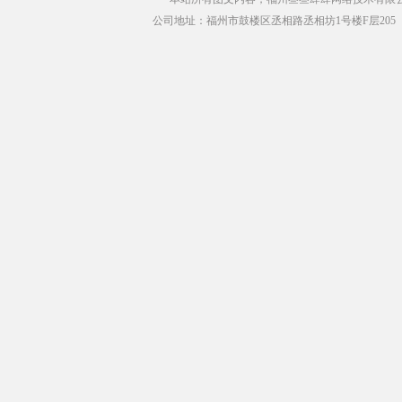
公司地址：福州市鼓楼区丞相路丞相坊1号楼F层205（青