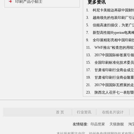
印刷产品小贴士
更多资讯
1.
柯尼卡美能达再获中国财经峰
3.
越南领先的包装印刷厂引进曼
5.
佳能高速扫描仪，为更广泛行
7.
新型高性能Hyperion电
9.
全印展精彩亮相中国印刷技术
11.
WWF推出“检查您的用纸”中
13.
2017中国国际标签展引领
15.
全国印刷标准化技术委员会
17.
甘肃省印刷行业商会成立 张
19.
甘肃省印刷行业商会隆重
21.
2017中国国际瓦楞展的
23.
陕西北人召开七一表彰暨模
首 页
行业资讯
在线名片设计
友情链接:
印品世家
天猫旗舰
淘
本站所有图文内容，福州叁叁肆肆网络技术有限公司版权所有 Copyr