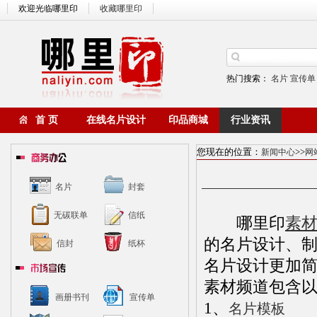
欢迎光临哪里印
收藏哪里印
热门搜索：
名片
宣传单
首 页
在线名片设计
印品商城
行业资讯
您现在的位置：
>>
新闻中心
网
名片
封套
无碳联单
信纸
哪里印
素
的名片设计、
信封
纸杯
名片设计更加
素材频道包含
画册书刊
宣传单
1、
名片模板